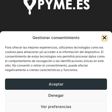
SOBRE NOSOTROS
Gestionar consentimiento
Pyme.es es el portal web donde podrás mantenerte
Para ofrecer las mejores experiencias, utilizamos tecnologías como las
actualizado de todas las noticias y novedades sobre la
cookies para almacenar y/o acceder a la información del dispositivo. El
economía en España y el mundo, así como donde podrás
consentimiento de estas tecnologías nos permitirá procesar datos como
conseguir toda la información necesaria sobre
el comportamiento de navegación o las identificaciones únicas en este
sitio. No consentir o retirar el consentimiento, puede afectar
emprendimiento.
negativamente a ciertas características y funciones.
Aceptar
SÍGUENOS
Denegar
Ver preferencias