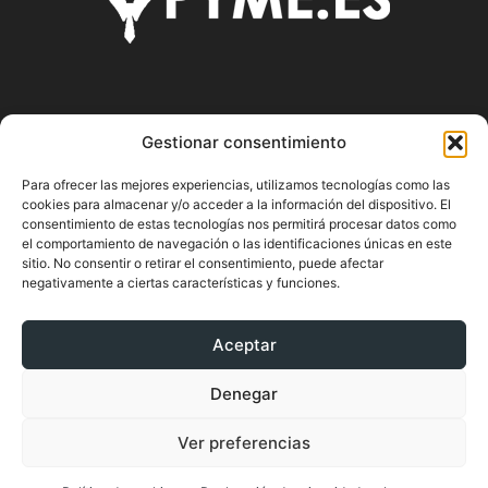
SOBRE NOSOTROS
Gestionar consentimiento
Pyme.es es el portal web donde podrás mantenerte
Para ofrecer las mejores experiencias, utilizamos tecnologías como las
actualizado de todas las noticias y novedades sobre la
cookies para almacenar y/o acceder a la información del dispositivo. El
economía en España y el mundo, así como donde podrás
consentimiento de estas tecnologías nos permitirá procesar datos como
conseguir toda la información necesaria sobre
el comportamiento de navegación o las identificaciones únicas en este
sitio. No consentir o retirar el consentimiento, puede afectar
emprendimiento.
negativamente a ciertas características y funciones.
Aceptar
SÍGUENOS
Denegar
Ver preferencias