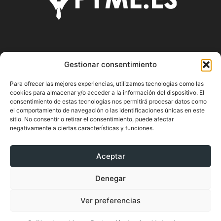
SOBRE NOSOTROS
Gestionar consentimiento
Pyme.es es el portal web donde podrás mantenerte
Para ofrecer las mejores experiencias, utilizamos tecnologías como las
actualizado de todas las noticias y novedades sobre la
cookies para almacenar y/o acceder a la información del dispositivo. El
economía en España y el mundo, así como donde podrás
consentimiento de estas tecnologías nos permitirá procesar datos como
conseguir toda la información necesaria sobre
el comportamiento de navegación o las identificaciones únicas en este
sitio. No consentir o retirar el consentimiento, puede afectar
emprendimiento.
negativamente a ciertas características y funciones.
Aceptar
SÍGUENOS
Denegar
Ver preferencias