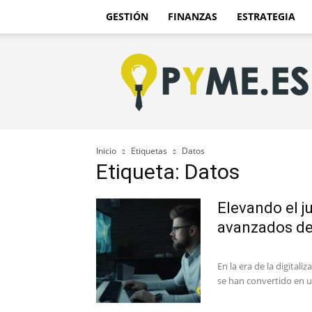
GESTIÓN
FINANZAS
ESTRATEGIA
Pyme.es
–
Portal
PYME
de
España
Inicio
Etiquetas
Datos
Etiqueta: Datos
Elevando el j
avanzados de 
En la era de la digital
se han convertido en un