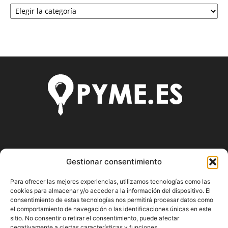
Categorías
SOBRE NOSOTROS
Gestionar consentimiento
Pyme.es es el portal web donde podrás mantenerte
Para ofrecer las mejores experiencias, utilizamos tecnologías como las
actualizado de todas las noticias y novedades sobre la
cookies para almacenar y/o acceder a la información del dispositivo. El
economía en España y el mundo, así como donde podrás
consentimiento de estas tecnologías nos permitirá procesar datos como
conseguir toda la información necesaria sobre
el comportamiento de navegación o las identificaciones únicas en este
emprendimiento.
sitio. No consentir o retirar el consentimiento, puede afectar
negativamente a ciertas características y funciones.