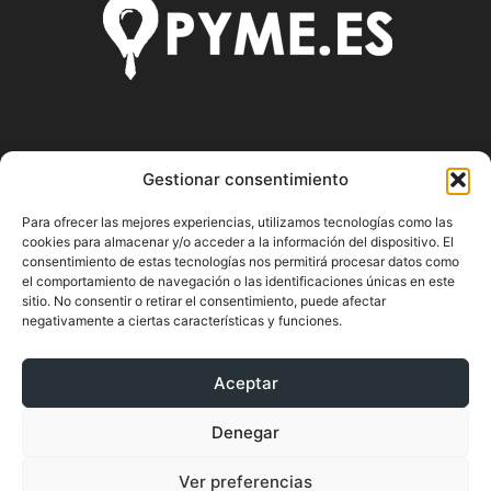
SOBRE NOSOTROS
Gestionar consentimiento
Pyme.es es el portal web donde podrás mantenerte
Para ofrecer las mejores experiencias, utilizamos tecnologías como las
actualizado de todas las noticias y novedades sobre la
cookies para almacenar y/o acceder a la información del dispositivo. El
economía en España y el mundo, así como donde podrás
consentimiento de estas tecnologías nos permitirá procesar datos como
conseguir toda la información necesaria sobre
el comportamiento de navegación o las identificaciones únicas en este
emprendimiento.
sitio. No consentir o retirar el consentimiento, puede afectar
negativamente a ciertas características y funciones.
Aceptar
SÍGUENOS
Denegar
Ver preferencias