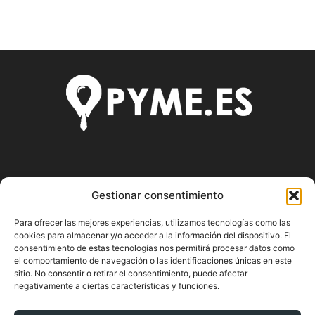
SOBRE NOSOTROS
Gestionar consentimiento
Pyme.es es el portal web donde podrás mantenerte
Para ofrecer las mejores experiencias, utilizamos tecnologías como las
actualizado de todas las noticias y novedades sobre la
cookies para almacenar y/o acceder a la información del dispositivo. El
economía en España y el mundo, así como donde podrás
consentimiento de estas tecnologías nos permitirá procesar datos como
conseguir toda la información necesaria sobre
el comportamiento de navegación o las identificaciones únicas en este
emprendimiento.
sitio. No consentir o retirar el consentimiento, puede afectar
negativamente a ciertas características y funciones.