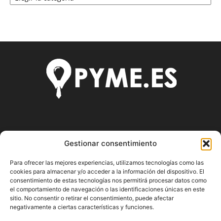
SOBRE NOSOTROS
Gestionar consentimiento
Pyme.es es el portal web donde podrás mantenerte
Para ofrecer las mejores experiencias, utilizamos tecnologías como las
actualizado de todas las noticias y novedades sobre la
cookies para almacenar y/o acceder a la información del dispositivo. El
economía en España y el mundo, así como donde podrás
consentimiento de estas tecnologías nos permitirá procesar datos como
conseguir toda la información necesaria sobre
el comportamiento de navegación o las identificaciones únicas en este
sitio. No consentir o retirar el consentimiento, puede afectar
emprendimiento.
negativamente a ciertas características y funciones.