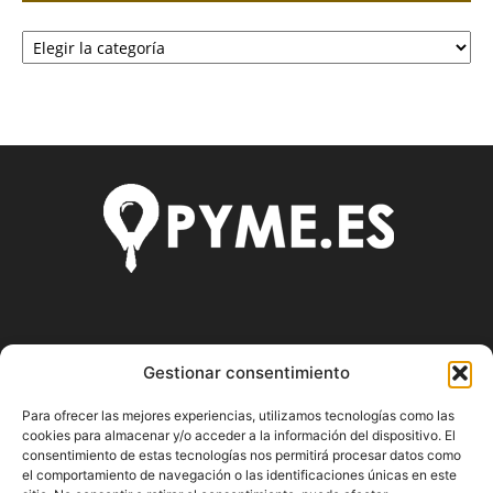
Categorías
SOBRE NOSOTROS
Gestionar consentimiento
Pyme.es es el portal web donde podrás mantenerte
Para ofrecer las mejores experiencias, utilizamos tecnologías como las
actualizado de todas las noticias y novedades sobre la
cookies para almacenar y/o acceder a la información del dispositivo. El
economía en España y el mundo, así como donde podrás
consentimiento de estas tecnologías nos permitirá procesar datos como
conseguir toda la información necesaria sobre
el comportamiento de navegación o las identificaciones únicas en este