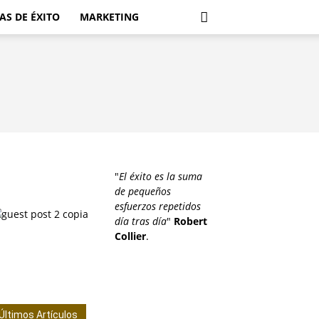
AS DE ÉXITO
MARKETING
"
El éxito es la suma
de pequeños
esfuerzos repetidos
día tras día
"
Robert
Collier
.
Últimos Artículos