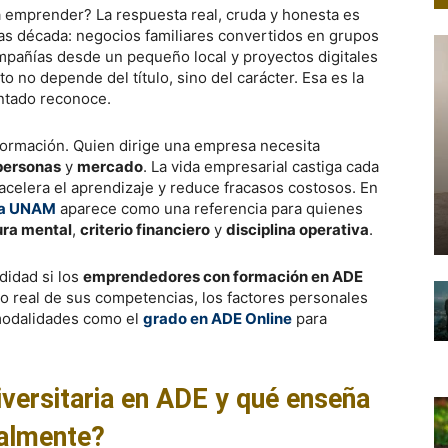
a emprender? La respuesta real, cruda y honesta es
as década: negocios familiares convertidos en grupos
pañías desde un pequeño local y proyectos digitales
 no depende del título, sino del carácter. Esa es la
ntado reconoce.
 formación. Quien dirige una empresa necesita
personas
y
mercado
. La vida empresarial castiga cada
acelera el aprendizaje y reduce fracasos costosos. En
 la UNAM
aparece como una referencia para quienes
ura mental
,
criterio financiero
y
disciplina operativa
.
didad si los
emprendedores con formación en ADE
o real de sus competencias, los factores personales
 modalidades como el
grado en ADE Online
para
iversitaria en ADE y qué enseña
almente?