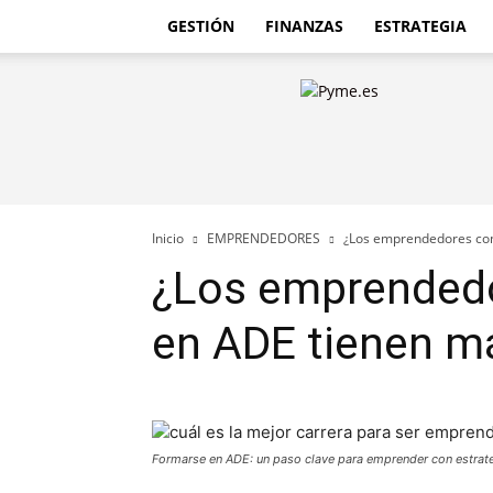
GESTIÓN
FINANZAS
ESTRATEGIA
Pyme.es
–
Portal
PYME
de
España
Inicio
EMPRENDEDORES
¿Los emprendedores con
¿Los emprended
en ADE tienen m
Formarse en ADE: un paso clave para emprender con estrateg