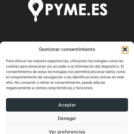
SOBRE NOSOTROS
Gestionar consentimiento
Pyme.es es el portal web donde podrás mantenerte
Para ofrecer las mejores experiencias, utilizamos tecnologías como las
actualizado de todas las noticias y novedades sobre la
cookies para almacenar y/o acceder a la información del dispositivo. El
economía en España y el mundo, así como donde podrás
consentimiento de estas tecnologías nos permitirá procesar datos como
conseguir toda la información necesaria sobre
el comportamiento de navegación o las identificaciones únicas en este
emprendimiento.
sitio. No consentir o retirar el consentimiento, puede afectar
negativamente a ciertas características y funciones.
Aceptar
SÍGUENOS
Denegar
Ver preferencias