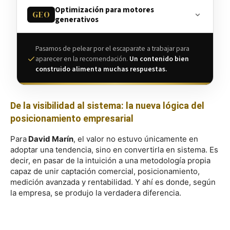
El AEO (Answer Engine Optimization) deja de mirar la lista
Optimización para motores
de enlaces y se concentra en la respuesta exacta,
GEO
generativos
estructurando datos para asistentes de voz y
fragmentos destacados.
El GEO (Generative Engine Optimization) analiza cómo las
Pasamos de pelear por el escaparate a trabajar para
Inteligencias Artificiales leen, sintetizan y recomiendan
Impacto en pyme:
Busca que la empresa sea la
aparecer en la recomendación.
Un contenido bien
marcas basándose en citas, originalidad y autoridad
fuente de respuestas directas e inmediatas.
construido alimenta muchas respuestas.
temática.
Impacto en pyme:
Trabaja la visibilidad en
respuestas y recomendaciones creadas por IA.
De la visibilidad al sistema: la nueva lógica del
posicionamiento empresarial
Para
David Marín
, el valor no estuvo únicamente en
adoptar una tendencia, sino en convertirla en sistema. Es
decir, en pasar de la intuición a una metodología propia
capaz de unir captación comercial, posicionamiento,
medición avanzada y rentabilidad. Y ahí es donde, según
la empresa, se produjo la verdadera diferencia.