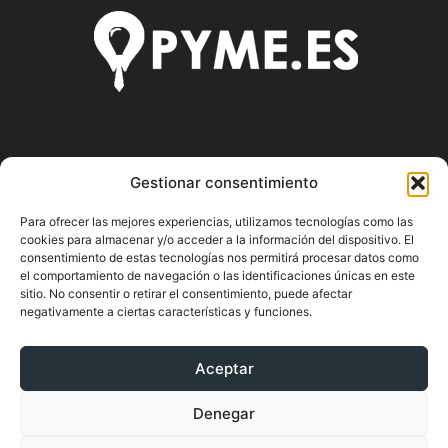
SOBRE NOSOTROS
Gestionar consentimiento
Pyme.es es el portal web donde podrás mantenerte
Para ofrecer las mejores experiencias, utilizamos tecnologías como las
actualizado de todas las noticias y novedades sobre la
cookies para almacenar y/o acceder a la información del dispositivo. El
economía en España y el mundo, así como donde podrás
consentimiento de estas tecnologías nos permitirá procesar datos como
conseguir toda la información necesaria sobre
el comportamiento de navegación o las identificaciones únicas en este
sitio. No consentir o retirar el consentimiento, puede afectar
emprendimiento.
negativamente a ciertas características y funciones.
Aceptar
SÍGUENOS
Denegar