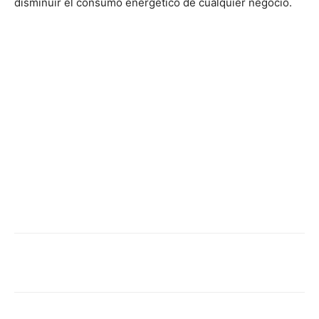
disminuir el consumo energético de cualquier negocio.
Facebook
X
Pinterest
WhatsApp