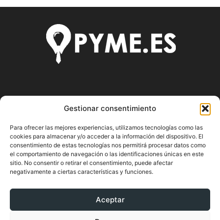
SOBRE NOSOTROS
Gestionar consentimiento
Pyme.es es el portal web donde podrás mantenerte
Para ofrecer las mejores experiencias, utilizamos tecnologías como las
actualizado de todas las noticias y novedades sobre la
cookies para almacenar y/o acceder a la información del dispositivo. El
economía en España y el mundo, así como donde podrás
consentimiento de estas tecnologías nos permitirá procesar datos como
conseguir toda la información necesaria sobre
el comportamiento de navegación o las identificaciones únicas en este
emprendimiento.
sitio. No consentir o retirar el consentimiento, puede afectar
negativamente a ciertas características y funciones.
Aceptar
SÍGUENOS