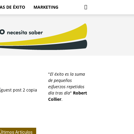
AS DE ÉXITO
MARKETING
"
El éxito es la suma
de pequeños
esfuerzos repetidos
día tras día
"
Robert
Collier
.
Últimos Artículos