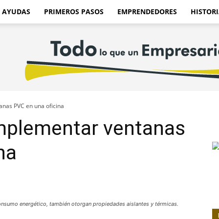
AYUDAS
PRIMEROS PASOS
EMPRENDEDORES
HISTORI
anas PVC en una oficina
implementar ventanas
na
onsumo energético, también otorgan propiedades aislantes y térmicas.