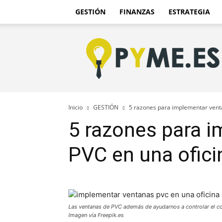
GESTIÓN
FINANZAS
ESTRATEGIA
Pyme.es
–
Portal
PYME
de
España
Inicio
GESTIÓN
5 razones para implementar vent
5 razones para 
PVC en una ofici
Las ventanas de PVC además de ayudarnos a controlar el c
Imagen vía Freepik.es