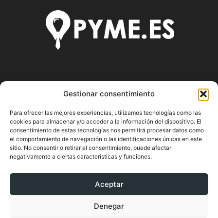
SOBRE NOSOTROS
Gestionar consentimiento
Pyme.es es el portal web donde podrás mantenerte
Para ofrecer las mejores experiencias, utilizamos tecnologías como las
actualizado de todas las noticias y novedades sobre la
cookies para almacenar y/o acceder a la información del dispositivo. El
economía en España y el mundo, así como donde podrás
consentimiento de estas tecnologías nos permitirá procesar datos como
conseguir toda la información necesaria sobre
el comportamiento de navegación o las identificaciones únicas en este
emprendimiento.
sitio. No consentir o retirar el consentimiento, puede afectar
negativamente a ciertas características y funciones.
Aceptar
SÍGUENOS
Denegar