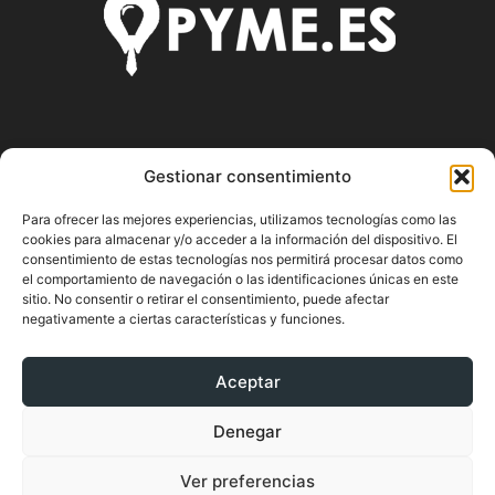
SOBRE NOSOTROS
Gestionar consentimiento
Pyme.es es el portal web donde podrás mantenerte
Para ofrecer las mejores experiencias, utilizamos tecnologías como las
actualizado de todas las noticias y novedades sobre la
cookies para almacenar y/o acceder a la información del dispositivo. El
economía en España y el mundo, así como donde podrás
consentimiento de estas tecnologías nos permitirá procesar datos como
conseguir toda la información necesaria sobre
el comportamiento de navegación o las identificaciones únicas en este
emprendimiento.
sitio. No consentir o retirar el consentimiento, puede afectar
negativamente a ciertas características y funciones.
Aceptar
SÍGUENOS
Denegar
Ver preferencias