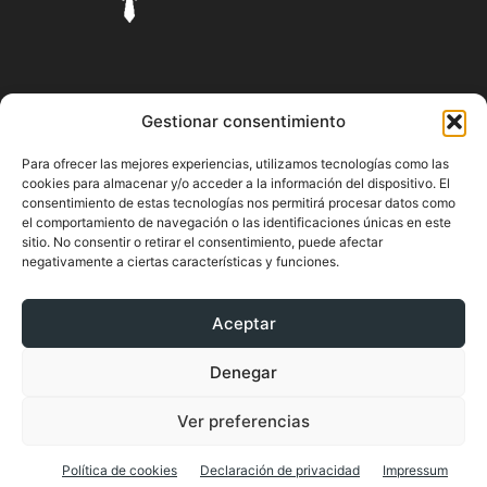
SOBRE NOSOTROS
Gestionar consentimiento
Pyme.es es el portal web donde podrás mantenerte
Para ofrecer las mejores experiencias, utilizamos tecnologías como las
actualizado de todas las noticias y novedades sobre la
cookies para almacenar y/o acceder a la información del dispositivo. El
economía en España y el mundo, así como donde podrás
consentimiento de estas tecnologías nos permitirá procesar datos como
conseguir toda la información necesaria sobre
el comportamiento de navegación o las identificaciones únicas en este
emprendimiento.
sitio. No consentir o retirar el consentimiento, puede afectar
negativamente a ciertas características y funciones.
Aceptar
SÍGUENOS
Denegar
Ver preferencias
Política de cookies
Declaración de privacidad
Impressum
© PYME.ES ¡El portal pyme de España!