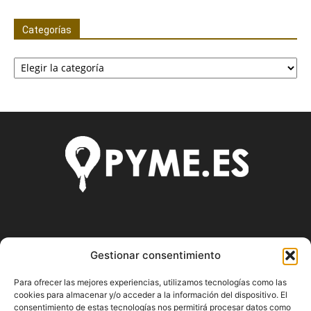
Categorías
Categorías
SOBRE NOSOTROS
Gestionar consentimiento
Pyme.es es el portal web donde podrás mantenerte
Para ofrecer las mejores experiencias, utilizamos tecnologías como las
actualizado de todas las noticias y novedades sobre la
cookies para almacenar y/o acceder a la información del dispositivo. El
economía en España y el mundo, así como donde podrás
consentimiento de estas tecnologías nos permitirá procesar datos como