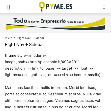
Inicio
Right Nav + Sidebar
Right Nav + Sidebar
[frame style=»modern»
image_path=»http://placehold.it/493×201″
description=»» link_to_page=»» target=»» float=»»
lightbox=»#» lightbox_group=»» size=»banner_small»]
Maecenas faucibus mollis interdum. Morbi leo risus,
porta ac consectetur ac, vestibulum at eros. Nulla vitae
elit libero, a pharetra augue. Vivamus sagittis lacus vel
augue laoreet rutrum faucibus dolor auctor. Morbi leo