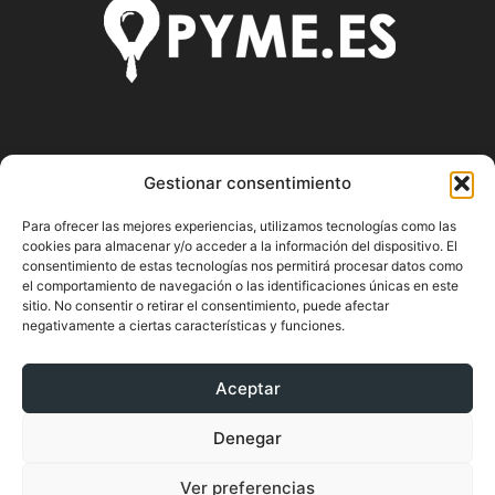
SOBRE NOSOTROS
Gestionar consentimiento
Pyme.es es el portal web donde podrás mantenerte
Para ofrecer las mejores experiencias, utilizamos tecnologías como las
actualizado de todas las noticias y novedades sobre la
cookies para almacenar y/o acceder a la información del dispositivo. El
economía en España y el mundo, así como donde podrás
consentimiento de estas tecnologías nos permitirá procesar datos como
conseguir toda la información necesaria sobre
el comportamiento de navegación o las identificaciones únicas en este
sitio. No consentir o retirar el consentimiento, puede afectar
emprendimiento.
negativamente a ciertas características y funciones.
Aceptar
SÍGUENOS
Denegar
Ver preferencias