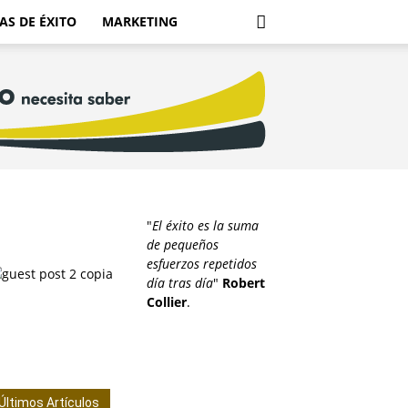
AS DE ÉXITO
MARKETING
"
El éxito es la suma
de pequeños
esfuerzos repetidos
día tras día
"
Robert
Collier
.
Últimos Artículos