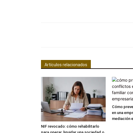
Facebook
Comparte
Artículos relacionados
Cómo preven
en una empr
mediación e
NIF revocado: cómo rehabilitarlo
para operar, liquidar una sociedad o