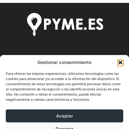
SOBRE NOSOTROS
Gestionar consentimiento
Pyme.es es el portal web donde podrás mantenerte
Para ofrecer las mejores experiencias, utilizamos tecnologías como las
actualizado de todas las noticias y novedades sobre la
cookies para almacenar y/o acceder a la información del dispositivo. El
economía en España y el mundo, así como donde podrás
consentimiento de estas tecnologías nos permitirá procesar datos como
conseguir toda la información necesaria sobre
el comportamiento de navegación o las identificaciones únicas en este
emprendimiento.
sitio. No consentir o retirar el consentimiento, puede afectar
negativamente a ciertas características y funciones.
Aceptar
SÍGUENOS
Denegar