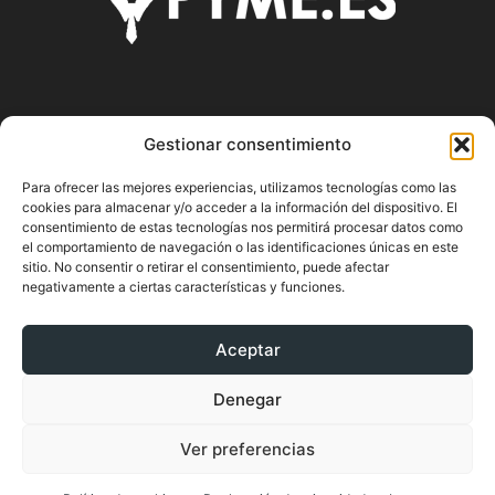
SOBRE NOSOTROS
Gestionar consentimiento
Pyme.es es el portal web donde podrás mantenerte
Para ofrecer las mejores experiencias, utilizamos tecnologías como las
actualizado de todas las noticias y novedades sobre la
cookies para almacenar y/o acceder a la información del dispositivo. El
economía en España y el mundo, así como donde podrás
consentimiento de estas tecnologías nos permitirá procesar datos como
conseguir toda la información necesaria sobre
el comportamiento de navegación o las identificaciones únicas en este
sitio. No consentir o retirar el consentimiento, puede afectar
emprendimiento.
negativamente a ciertas características y funciones.
Aceptar
SÍGUENOS
Denegar
Ver preferencias