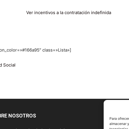
Ver incentivos a la contratación indefinida
icon_color=»#166a95″ class=»Lista»]
d Social
BRE NOSOTROS
S
Para ofrecer
almacenar y/
tecnologías