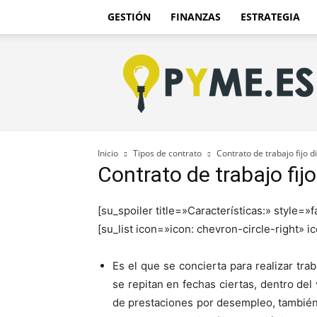
GESTIÓN
FINANZAS
ESTRATEGIA
Pyme.es
–
Portal
PYME
de
España
Inicio
Tipos de contrato
Contrato de trabajo fijo d
Contrato de trabajo fij
[su_spoiler title=»Características:» style=»
[su_list icon=»icon: chevron-circle-right» 
Es el que se concierta para realizar tra
se repitan en fechas ciertas, dentro de
de prestaciones por desempleo, también 