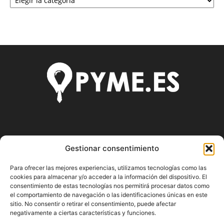
SOBRE NOSOTROS
Gestionar consentimiento
Pyme.es es el portal web donde podrás mantenerte
Para ofrecer las mejores experiencias, utilizamos tecnologías como las
actualizado de todas las noticias y novedades sobre la
cookies para almacenar y/o acceder a la información del dispositivo. El
economía en España y el mundo, así como donde podrás
consentimiento de estas tecnologías nos permitirá procesar datos como
conseguir toda la información necesaria sobre
el comportamiento de navegación o las identificaciones únicas en este
emprendimiento.
sitio. No consentir o retirar el consentimiento, puede afectar
negativamente a ciertas características y funciones.