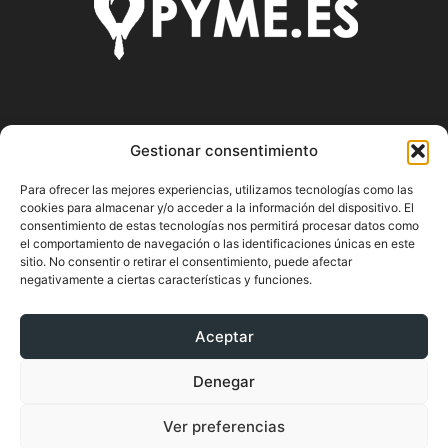
SOBRE NOSOTROS
Gestionar consentimiento
Pyme.es es el portal web donde podrás mantenerte
Para ofrecer las mejores experiencias, utilizamos tecnologías como las
actualizado de todas las noticias y novedades sobre la
cookies para almacenar y/o acceder a la información del dispositivo. El
economía en España y el mundo, así como donde podrás
consentimiento de estas tecnologías nos permitirá procesar datos como
conseguir toda la información necesaria sobre
el comportamiento de navegación o las identificaciones únicas en este
sitio. No consentir o retirar el consentimiento, puede afectar
emprendimiento.
negativamente a ciertas características y funciones.
Aceptar
SÍGUENOS
Denegar
Ver preferencias