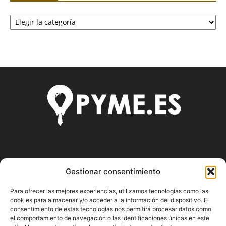
Categorías
SOBRE NOSOTROS
Gestionar consentimiento
Pyme.es es el portal web donde podrás mantenerte
Para ofrecer las mejores experiencias, utilizamos tecnologías como las
actualizado de todas las noticias y novedades sobre la
cookies para almacenar y/o acceder a la información del dispositivo. El
economía en España y el mundo, así como donde podrás
consentimiento de estas tecnologías nos permitirá procesar datos como
conseguir toda la información necesaria sobre
el comportamiento de navegación o las identificaciones únicas en este