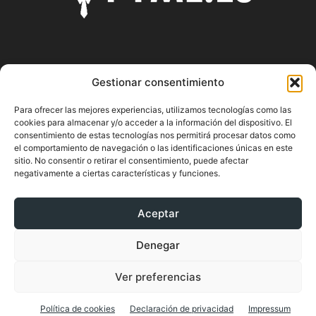
SOBRE NOSOTROS
Gestionar consentimiento
Pyme.es es el portal web donde podrás mantenerte
Para ofrecer las mejores experiencias, utilizamos tecnologías como las
actualizado de todas las noticias y novedades sobre la
cookies para almacenar y/o acceder a la información del dispositivo. El
economía en España y el mundo, así como donde podrás
consentimiento de estas tecnologías nos permitirá procesar datos como
conseguir toda la información necesaria sobre
el comportamiento de navegación o las identificaciones únicas en este
sitio. No consentir o retirar el consentimiento, puede afectar
emprendimiento.
negativamente a ciertas características y funciones.
Aceptar
SÍGUENOS
Denegar
Ver preferencias
Política de cookies
Declaración de privacidad
Impressum
© PYME.ES ¡El portal pyme de España!