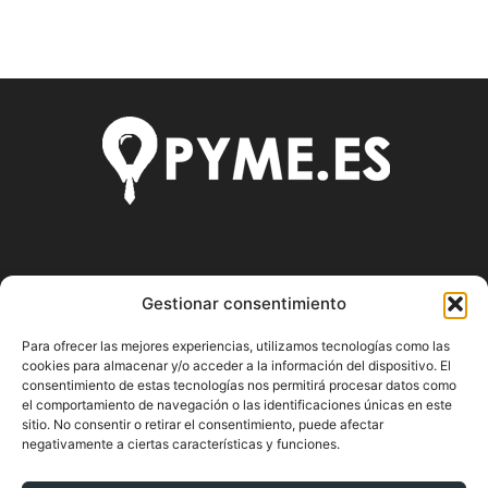
SOBRE NOSOTROS
Gestionar consentimiento
Pyme.es es el portal web donde podrás mantenerte
Para ofrecer las mejores experiencias, utilizamos tecnologías como las
actualizado de todas las noticias y novedades sobre la
cookies para almacenar y/o acceder a la información del dispositivo. El
economía en España y el mundo, así como donde podrás
consentimiento de estas tecnologías nos permitirá procesar datos como
conseguir toda la información necesaria sobre
el comportamiento de navegación o las identificaciones únicas en este
emprendimiento.
sitio. No consentir o retirar el consentimiento, puede afectar
negativamente a ciertas características y funciones.