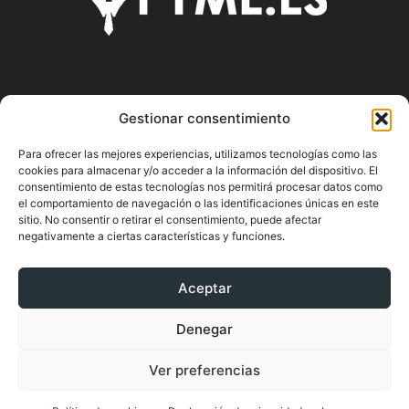
SOBRE NOSOTROS
Gestionar consentimiento
Pyme.es es el portal web donde podrás mantenerte
Para ofrecer las mejores experiencias, utilizamos tecnologías como las
actualizado de todas las noticias y novedades sobre la
cookies para almacenar y/o acceder a la información del dispositivo. El
economía en España y el mundo, así como donde podrás
consentimiento de estas tecnologías nos permitirá procesar datos como
conseguir toda la información necesaria sobre
el comportamiento de navegación o las identificaciones únicas en este
emprendimiento.
sitio. No consentir o retirar el consentimiento, puede afectar
negativamente a ciertas características y funciones.
Aceptar
SÍGUENOS
Denegar
Ver preferencias