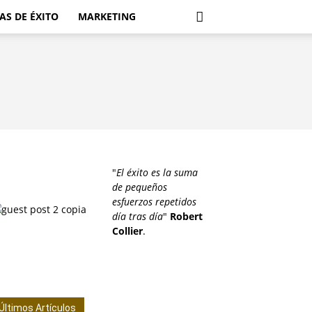
AS DE ÉXITO
MARKETING
"
El éxito es la suma
de pequeños
esfuerzos repetidos
día tras día
"
Robert
Collier
.
Últimos Artículos