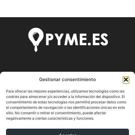
SOBRE NOSOTROS
Gestionar consentimiento
Pyme.es es el portal web donde podrás mantenerte
Para ofrecer las mejores experiencias, utilizamos tecnologías como las
actualizado de todas las noticias y novedades sobre la
cookies para almacenar y/o acceder a la información del dispositivo. El
economía en España y el mundo, así como donde podrás
consentimiento de estas tecnologías nos permitirá procesar datos como
conseguir toda la información necesaria sobre
el comportamiento de navegación o las identificaciones únicas en este
emprendimiento.
sitio. No consentir o retirar el consentimiento, puede afectar
negativamente a ciertas características y funciones.