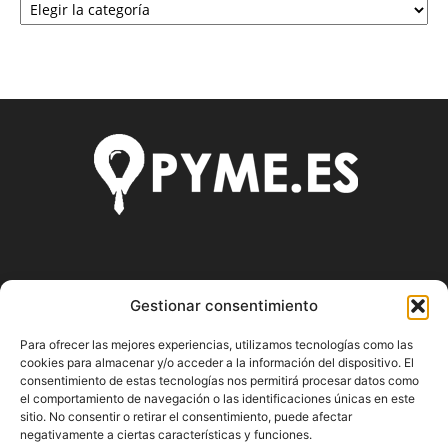
SOBRE NOSOTROS
Gestionar consentimiento
Pyme.es es el portal web donde podrás mantenerte
Para ofrecer las mejores experiencias, utilizamos tecnologías como las
actualizado de todas las noticias y novedades sobre la
cookies para almacenar y/o acceder a la información del dispositivo. El
economía en España y el mundo, así como donde podrás
consentimiento de estas tecnologías nos permitirá procesar datos como
conseguir toda la información necesaria sobre
el comportamiento de navegación o las identificaciones únicas en este
emprendimiento.
sitio. No consentir o retirar el consentimiento, puede afectar
negativamente a ciertas características y funciones.