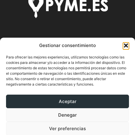
SOBRE NOSOTROS
Gestionar consentimiento
Pyme.es es el portal web donde podrás mantenerte
Para ofrecer las mejores experiencias, utilizamos tecnologías como las
actualizado de todas las noticias y novedades sobre la
cookies para almacenar y/o acceder a la información del dispositivo. El
economía en España y el mundo, así como donde podrás
consentimiento de estas tecnologías nos permitirá procesar datos como
conseguir toda la información necesaria sobre
el comportamiento de navegación o las identificaciones únicas en este
sitio. No consentir o retirar el consentimiento, puede afectar
emprendimiento.
negativamente a ciertas características y funciones.
Aceptar
SÍGUENOS
Denegar
Ver preferencias