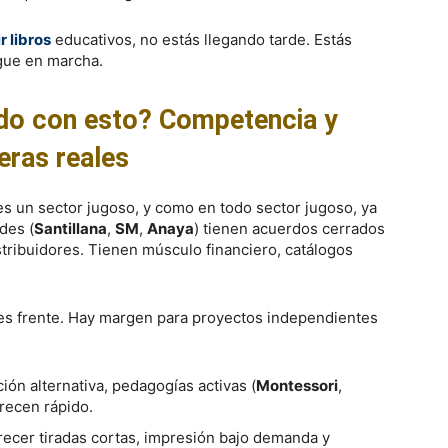
r libros
educativos, no estás llegando tarde. Estás
igue en marcha.
ndo con esto? Competencia y
eras reales
 es un sector jugoso, y como en todo sector jugoso, ya
des (
Santillana
,
SM
,
Anaya
) tienen acuerdos cerrados
ribuidores. Tienen músculo financiero, catálogos
les frente. Hay margen para proyectos independientes
ión alternativa, pedagogías activas (
Montessori
,
recen rápido.
frecer tiradas cortas, impresión bajo demanda y