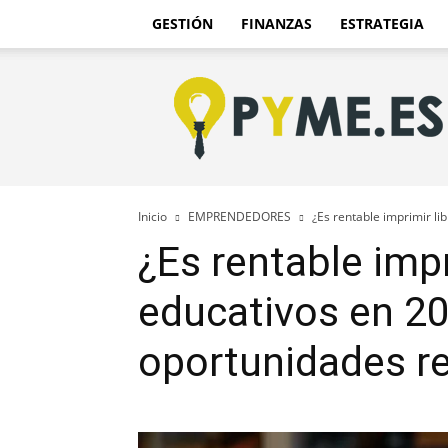
GESTIÓN
FINANZAS
ESTRATEGIA
Pyme.es
–
Portal
PYME
de
España
Inicio
EMPRENDEDORES
¿Es rentable imprimir li
¿Es rentable impr
educativos en 20
oportunidades r