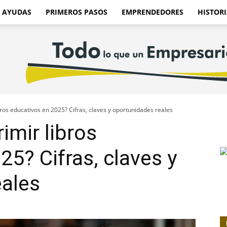
AYUDAS
PRIMEROS PASOS
EMPRENDEDORES
HISTORI
bros educativos en 2025? Cifras, claves y oportunidades reales
imir libros
25? Cifras, claves y
eales