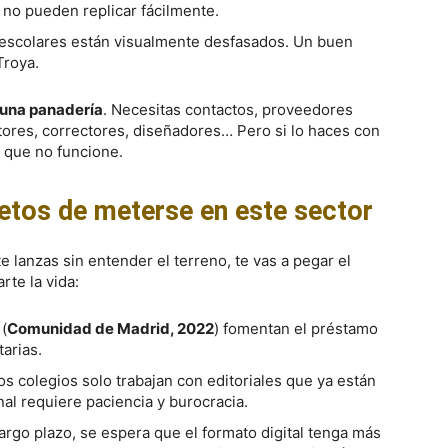
s no pueden replicar fácilmente.
 escolares están visualmente desfasados. Un buen
Troya.
r una panadería
. Necesitas contactos, proveedores
utores, correctores, diseñadores… Pero si lo haces con
a que no funcione.
retos de meterse en este sector
 te lanzas sin entender el terreno, te vas a pegar el
rte la vida:
(
Comunidad de Madrid, 2022
) fomentan el préstamo
tarias.
s colegios solo trabajan con editoriales que ya están
nal requiere paciencia y burocracia.
 largo plazo, se espera que el formato digital tenga más