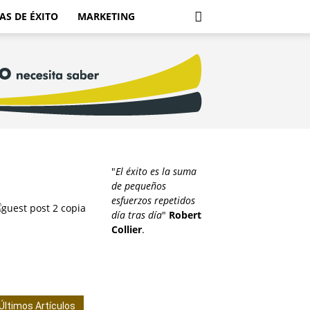
AS DE ÉXITO
MARKETING
"
El éxito es la suma
de pequeños
esfuerzos repetidos
día tras día
"
Robert
Collier
.
Últimos Artículos