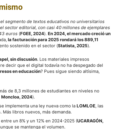
mismo
,
el segmento de textos educativos no universitarios
el sector editorial, con casi 40 millones de ejemplares
,43 euros
(
FGEE, 2024
).
En 2024, el mercado creció un
ada,
la facturación para 2025 rondará los 889,11
ento sostenido en el sector (
Statista, 2025
).
apel, sin discusión
. Los materiales impresos
e decir que el digital todavía no ha despegado del
presos en educación
? Pues sigue siendo altísima,
 más de 8,3 millones de estudiantes en niveles no
 Moncloa, 2024
).
 se implementa una ley nueva como la
LOMLOE
, las
s. Más libros nuevos, más demanda.
o entre un 8% y un 12% en 2024-2025 (
UCARAGÓN,
n aunque se mantenga el volumen.