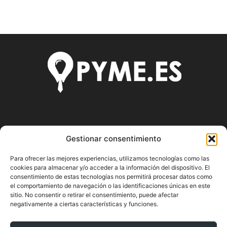
SOBRE NOSOTROS
Gestionar consentimiento
Pyme.es es el portal web donde podrás mantenerte
Para ofrecer las mejores experiencias, utilizamos tecnologías como las
actualizado de todas las noticias y novedades sobre la
cookies para almacenar y/o acceder a la información del dispositivo. El
economía en España y el mundo, así como donde podrás
consentimiento de estas tecnologías nos permitirá procesar datos como
conseguir toda la información necesaria sobre
el comportamiento de navegación o las identificaciones únicas en este
sitio. No consentir o retirar el consentimiento, puede afectar
emprendimiento.
negativamente a ciertas características y funciones.